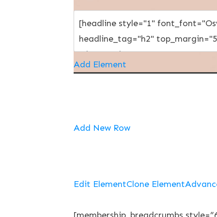
Add Element
Add New Row
Edit Element
Clone Element
Advanc
[membership_breadcrumbs style=”