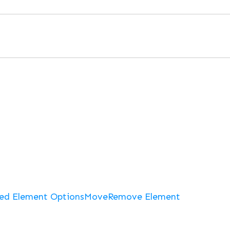
ed Element Options
Move
Remove Element