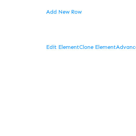
Add New Row
Edit Element
Clone Element
Advanc