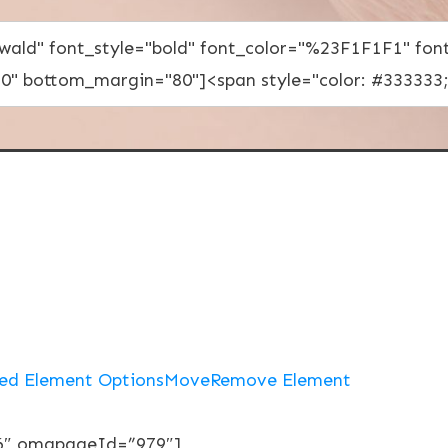
ed Element Options
Move
Remove Element
6″ omgpageId=”979″]