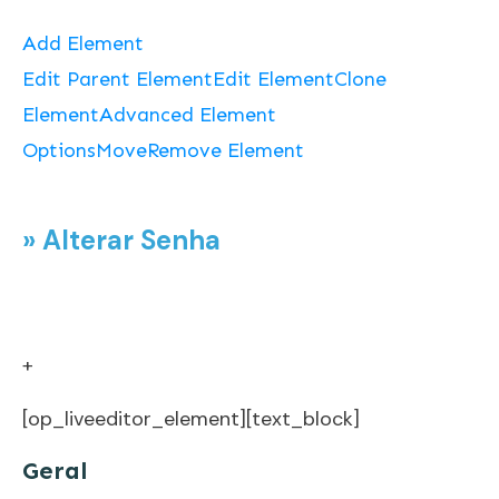
Add Element
Edit Parent Element
Edit Element
Clone
Element
Advanced Element
Options
Move
Remove Element
» Alterar Senha
+
[op_liveeditor_element][text_block]
Geral