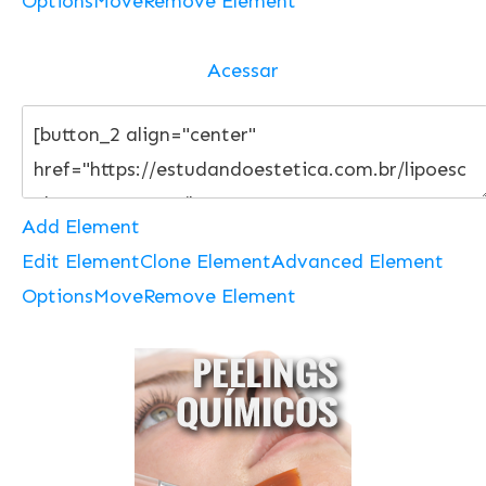
Options
Move
Remove Element
Acessar
Add Element
Edit Element
Clone Element
Advanced Element
Options
Move
Remove Element