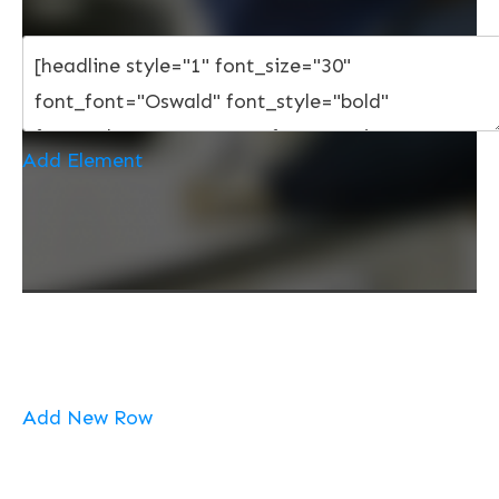
Add Element
Add New Row