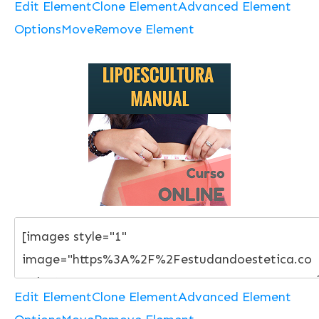
Edit Element
Clone Element
Advanced Element
Options
Move
Remove Element
Edit Element
Clone Element
Advanced Element