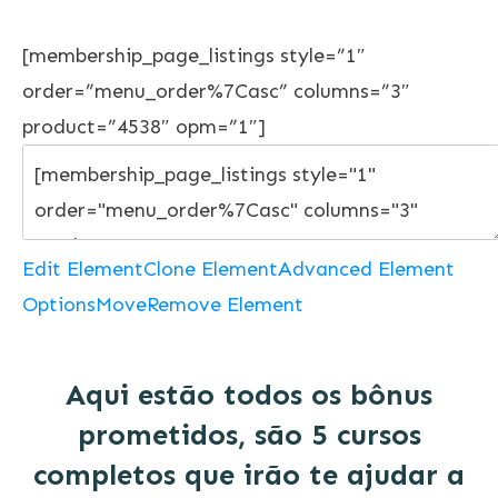
[membership_page_listings style=”1″
order=”menu_order%7Casc” columns=”3″
product=”4538″ opm=”1″]
Edit Element
Clone Element
Advanced Element
Options
Move
Remove Element
Aqui estão todos os bônus
prometidos, são 5 cursos
completos que irão te ajudar a