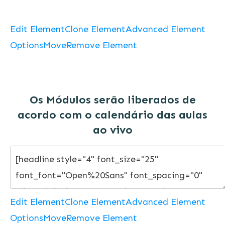
Edit Element
Clone Element
Advanced Element
Options
Move
Remove Element
Os Módulos serão liberados de
acordo com o calendário das aulas
ao vivo
Edit Element
Clone Element
Advanced Element
Options
Move
Remove Element