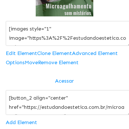
Edit Element
Clone Element
Advanced Element
Options
Move
Remove Element
Acessar
Add Element