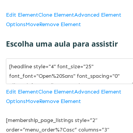
Edit Element
Clone Element
Advanced Element
Options
Move
Remove Element
Escolha uma aula para assistir
Edit Element
Clone Element
Advanced Element
Options
Move
Remove Element
[membership_page_listings style=”2″
order=”menu_order%7Casc” columns=”3″