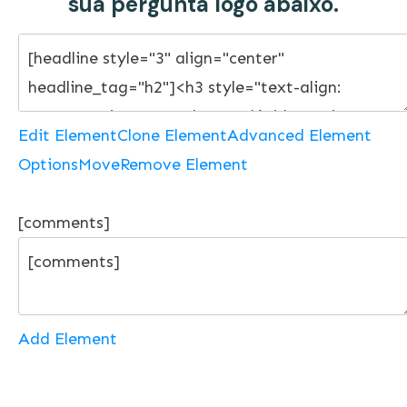
sua pergunta logo abaixo.
Edit Element
Clone Element
Advanced Element
Options
Move
Remove Element
[comments]
Add Element