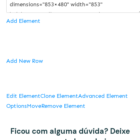
Add Element
Add New Row
Edit Element
Clone Element
Advanced Element
Options
Move
Remove Element
Ficou com alguma dúvida? Deixe