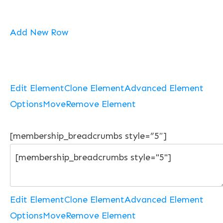
Add New Row
Edit Element
Clone Element
Advanced Element
Options
Move
Remove Element
[membership_breadcrumbs style=”5″]
Edit Element
Clone Element
Advanced Element
Options
Move
Remove Element