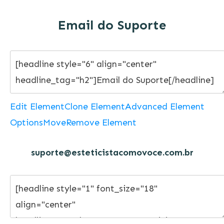
Email do Suporte
Edit Element
Clone Element
Advanced Element
Options
Move
Remove Element
suporte@esteticistacomovoce.com.br