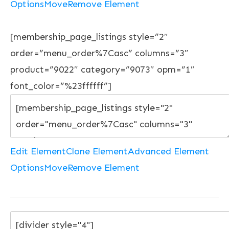
Options
Move
Remove Element
[membership_page_listings style=”2″
order=”menu_order%7Casc” columns=”3″
product=”9022″ category=”9073″ opm=”1″
font_color=”%23ffffff”]
Edit Element
Clone Element
Advanced Element
Options
Move
Remove Element