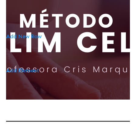
Add New Row
Add Element