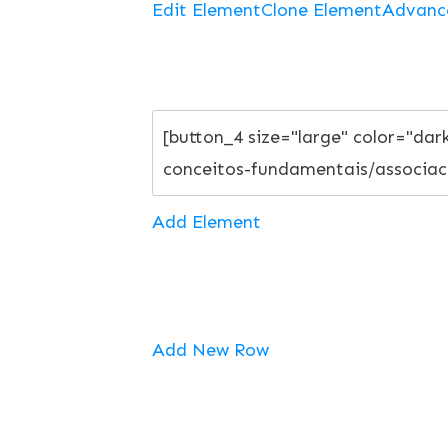
Edit Element
Clone Element
Advanc
Add Element
Add New Row