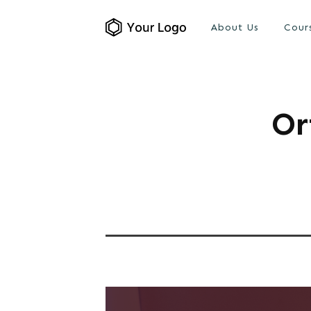
About Us
Cour
Or