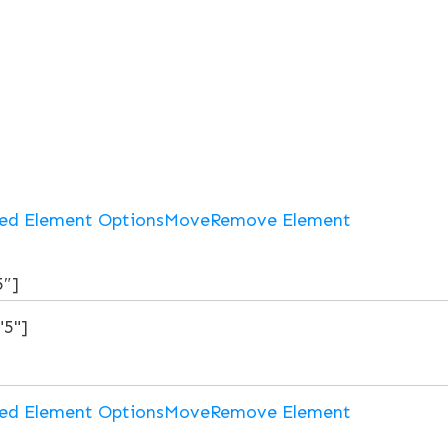
ed Element Options
Move
Remove Element
5″]
ed Element Options
Move
Remove Element