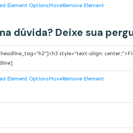
ed Element Options
Move
Remove Element
a dúvida? Deixe sua pergu
ed Element Options
Move
Remove Element