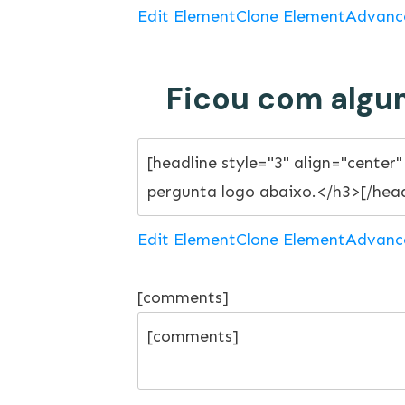
Edit Element
Clone Element
Advanc
Ficou com algum
Edit Element
Clone Element
Advanc
[comments]