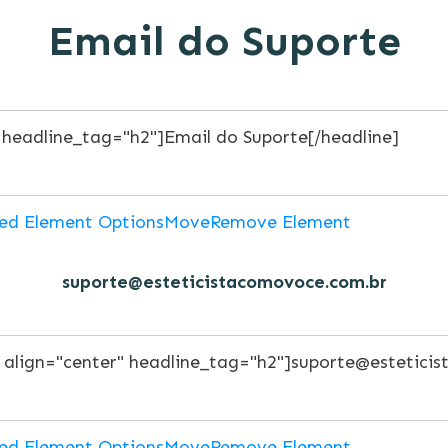
Email do Suporte
ed Element Options
Move
Remove Element
suporte@esteticistacomovoce.com.br
ed Element Options
Move
Remove Element