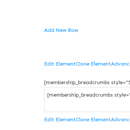
Add New Row
Edit Element
Clone Element
Advanc
[membership_breadcrumbs style=”
Edit Element
Clone Element
Advanc