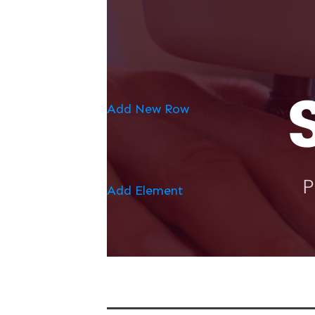
Add New Row
Add Element