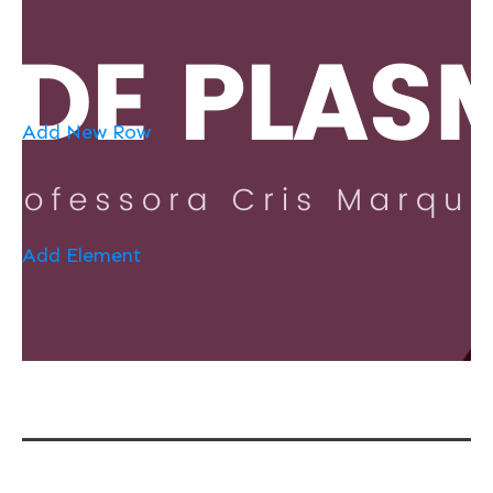
Add New Row
Add Element