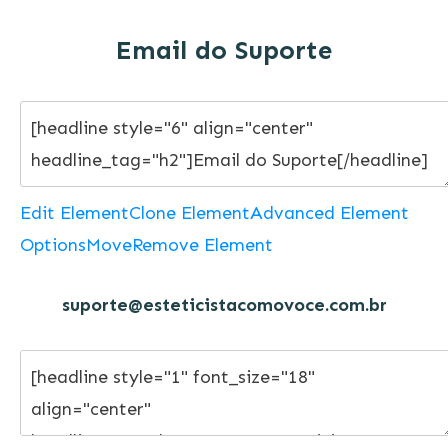
Email do Suporte
Edit Element
Clone Element
Advanced Element
Options
Move
Remove Element
suporte@esteticistacomovoce.com.br