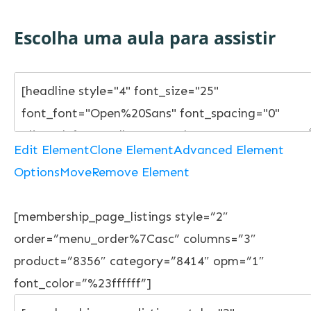
Escolha uma aula para assistir
Edit Element
Clone Element
Advanced Element
Options
Move
Remove Element
[membership_page_listings style=”2″
order=”menu_order%7Casc” columns=”3″
product=”8356″ category=”8414″ opm=”1″
font_color=”%23ffffff”]