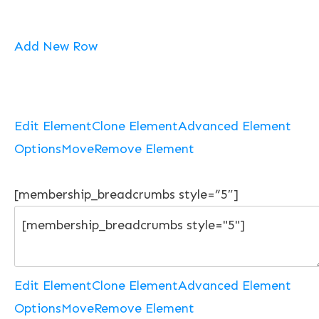
Add New Row
Edit Element
Clone Element
Advanced Element
Options
Move
Remove Element
[membership_breadcrumbs style=”5″]
Edit Element
Clone Element
Advanced Element
Options
Move
Remove Element