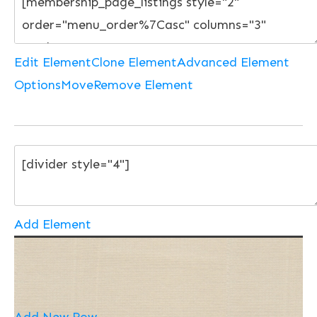
Edit Element
Clone Element
Advanced Element
Options
Move
Remove Element
Add Element
Add New Row