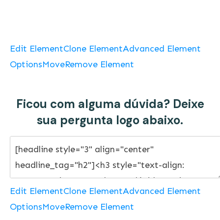
Edit Element
Clone Element
Advanced Element
Options
Move
Remove Element
Ficou com alguma dúvida? Deixe
sua pergunta logo abaixo.
Edit Element
Clone Element
Advanced Element
Options
Move
Remove Element