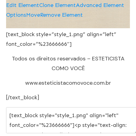
Edit Element
Clone Element
Advanced Element
Options
Move
Remove Element
[text_block style=”style_1.png” align=”left”
font_color=”%23666666″]
Todos os direitos reservados – ESTETICISTA
COMO VOCÊ
www.esteticistacomovoce.com.br
[/text_block]