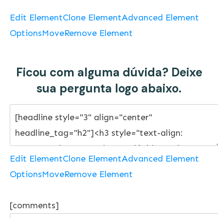
Edit Element
Clone Element
Advanced Element
Options
Move
Remove Element
Ficou com alguma dúvida? Deixe
sua pergunta logo abaixo.
Edit Element
Clone Element
Advanced Element
Options
Move
Remove Element
[comments]