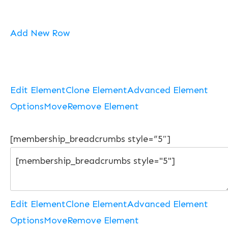
Add New Row
Edit Element
Clone Element
Advanced Element
Options
Move
Remove Element
[membership_breadcrumbs style=”5″]
Edit Element
Clone Element
Advanced Element
Options
Move
Remove Element