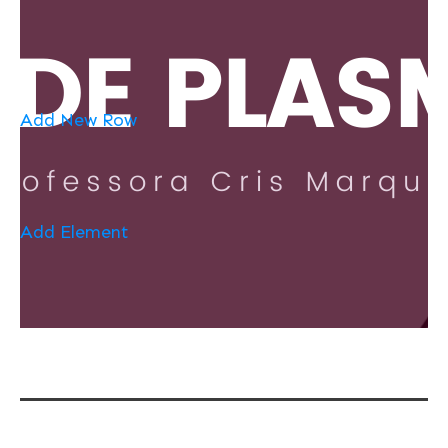
Add New Row
Add Element