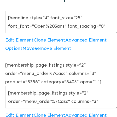
Edit Element
Clone Element
Advanced Element
Options
Move
Remove Element
[membership_page_listings style=”2″
order=”menu_order%7Casc” columns=”3″
product=”8356″ category=”8405″ opm=”1″]
Edit Element
Clone Element
Advanced Element