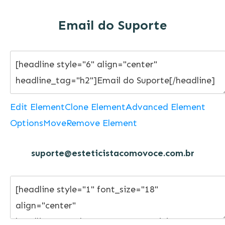
Email do Suporte
Edit Element
Clone Element
Advanced Element
Options
Move
Remove Element
suporte@esteticistacomovoce.com.br