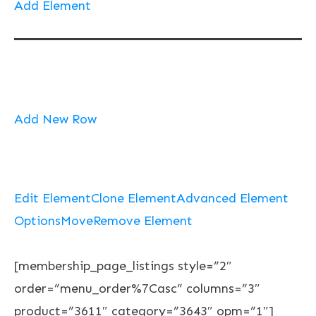
Add Element
Add New Row
Edit Element
Clone Element
Advanced Element
Options
Move
Remove Element
[membership_page_listings style=”2″
order=”menu_order%7Casc” columns=”3″
product=”3611″ category=”3643″ opm=”1″]