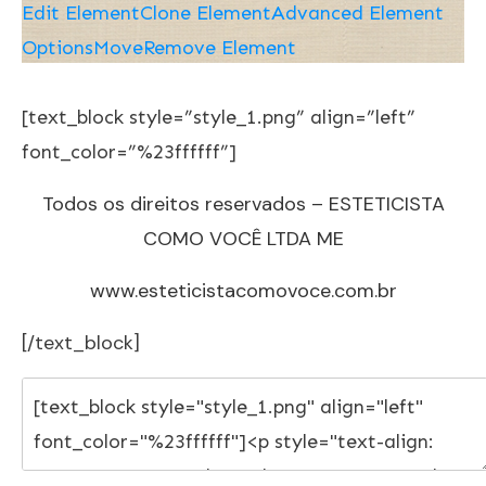
Edit Element
Clone Element
Advanced Element
Options
Move
Remove Element
[text_block style=”style_1.png” align=”left”
font_color=”%23ffffff”]
Todos os direitos reservados – ESTETICISTA
COMO VOCÊ LTDA ME
www.esteticistacomovoce.com.br
[/text_block]