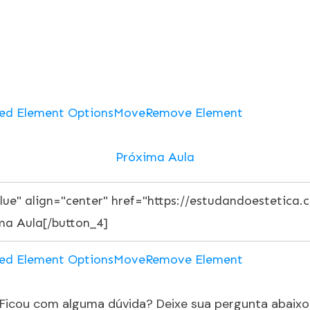
ed Element Options
Move
Remove Element
Próxima Aula
ed Element Options
Move
Remove Element
Ficou com alguma dúvida? Deixe sua pergunta abaixo