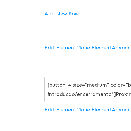
Add New Row
Edit Element
Clone Element
Advanc
Edit Element
Clone Element
Advanc