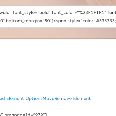
ed Element Options
Move
Remove Element
6″ omgpageId=”979″]