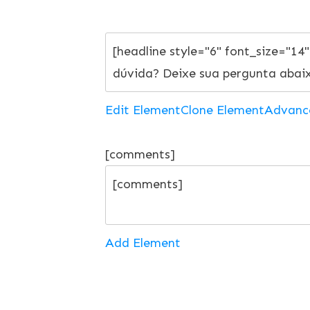
Edit Element
Clone Element
Advanc
[comments]
Add Element