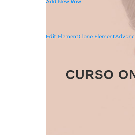
Add New Row
Edit Element
Clone Element
Advanc
CURSO ON