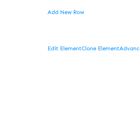
Add New Row
Edit Element
Clone Element
Advanc