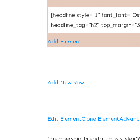
Add Element
Add New Row
Edit Element
Clone Element
Advanc
[membership_breadcrumbs style=”