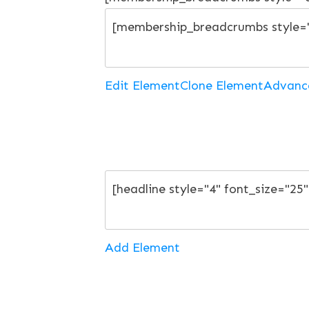
Edit Element
Clone Element
Advanc
Add Element