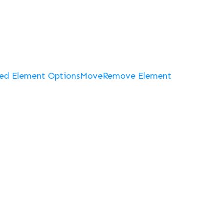
ed Element Options
Move
Remove Element