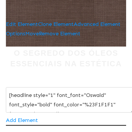
Edit Element
Clone Element
Advanced Element
Options
Move
Remove Element
O SEGREDO DOS ÓLEOS
ESSENCIAIS NA ESTÉTICA
Add Element