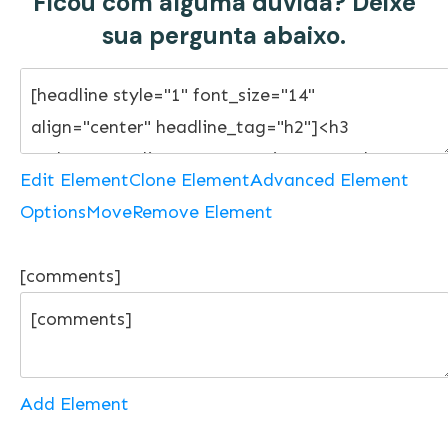
Ficou com alguma dúvida? Deixe
sua pergunta abaixo.
Edit Element
Clone Element
Advanced Element
Options
Move
Remove Element
[comments]
Add Element