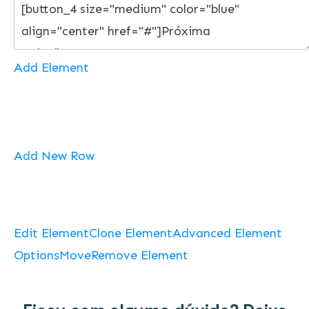
Add Element
Add New Row
Edit Element
Clone Element
Advanced Element
Options
Move
Remove Element