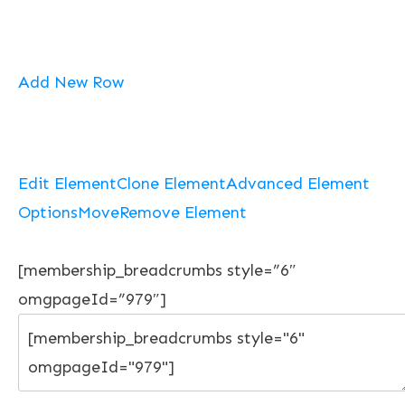
Add New Row
Edit Element
Clone Element
Advanced Element
Options
Move
Remove Element
[membership_breadcrumbs style=”6″
omgpageId=”979″]