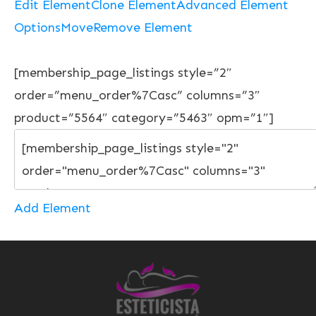
Edit Element
Clone Element
Advanced Element
Options
Move
Remove Element
[membership_page_listings style=”2″
order=”menu_order%7Casc” columns=”3″
product=”5564″ category=”5463″ opm=”1″]
Add Element