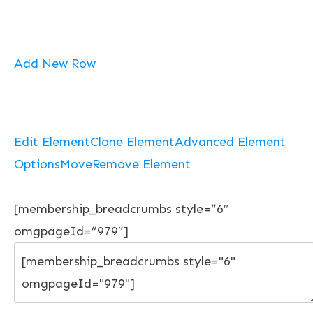
Add New Row
Edit Element
Clone Element
Advanced Element
Options
Move
Remove Element
[membership_breadcrumbs style=”6″
omgpageId=”979″]