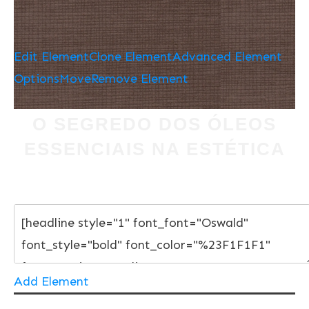
Edit Element
Clone Element
Advanced Element
Options
Move
Remove Element
O SEGREDO DOS ÓLEOS
ESSENCIAIS NA ESTÉTICA
Add Element