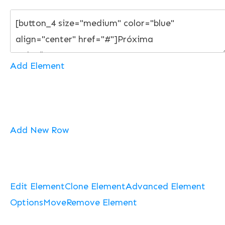
Add Element
Add New Row
Edit Element
Clone Element
Advanced Element
Options
Move
Remove Element