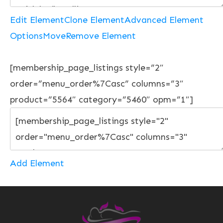
Edit Element
Clone Element
Advanced Element
Options
Move
Remove Element
[membership_page_listings style=”2″
order=”menu_order%7Casc” columns=”3″
product=”5564″ category=”5460″ opm=”1″]
Add Element