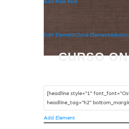
Add New Row
Edit Element
Clone Element
Advanc
CURSO ON
Add Element