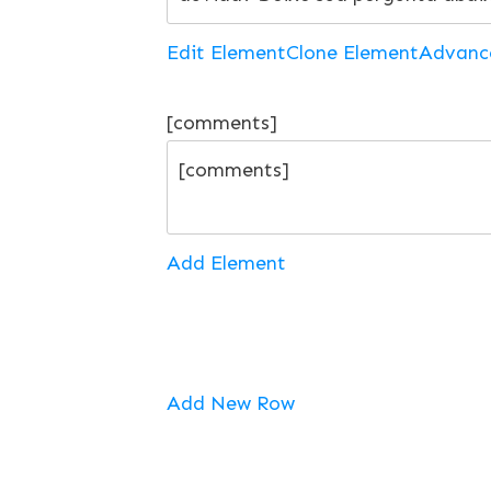
Edit Element
Clone Element
Advanc
[comments]
Add Element
Add New Row