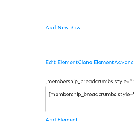
Add New Row
Edit Element
Clone Element
Advanc
[membership_breadcrumbs style=”
Add Element