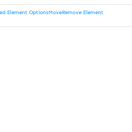
ed Element Options
Move
Remove Element