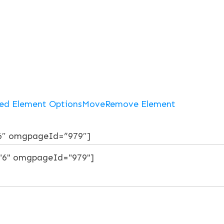
ed Element Options
Move
Remove Element
6″ omgpageId=”979″]