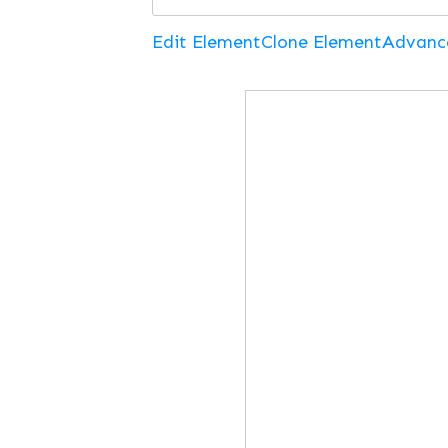
Edit Element
Clone Element
Advanc