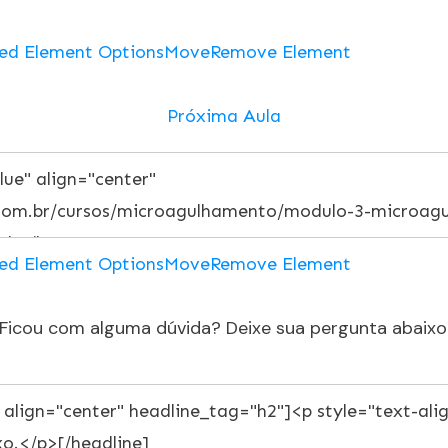
ed Element Options
Move
Remove Element
Próxima Aula
ed Element Options
Move
Remove Element
Ficou com alguma dúvida? Deixe sua pergunta abaixo