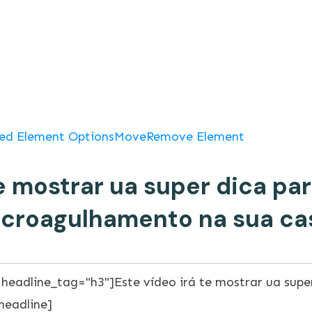
ed Element Options
Move
Remove Element
te mostrar ua super dica par
croagulhamento na sua ca