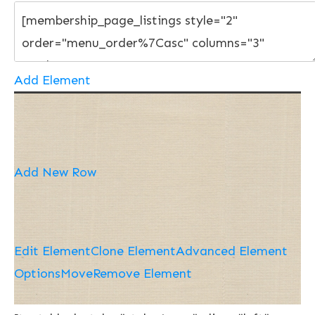
Add Element
Add New Row
Edit Element
Clone Element
Advanced Element
Options
Move
Remove Element