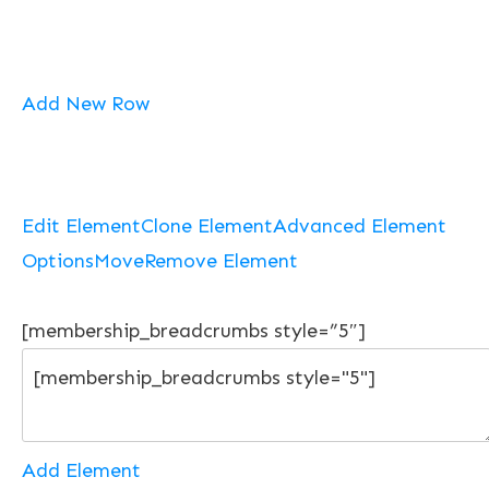
Add New Row
Edit Element
Clone Element
Advanced Element
Options
Move
Remove Element
[membership_breadcrumbs style=”5″]
Add Element