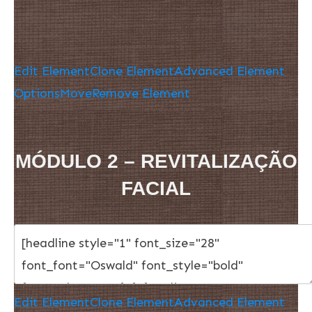
Edit Element
Clone Element
Advanced Element
Options
Move
Remove Element
MÓDULO 2 – REVITALIZAÇÃO
FACIAL
Edit Element
Clone Element
Advanced Element