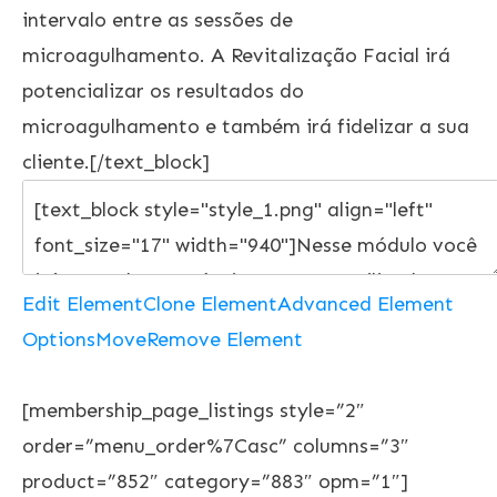
intervalo entre as sessões de
microagulhamento. A Revitalização Facial irá
potencializar os resultados do
microagulhamento e também irá fidelizar a sua
cliente.[/text_block]
Edit Element
Clone Element
Advanced Element
Options
Move
Remove Element
[membership_page_listings style=”2″
order=”menu_order%7Casc” columns=”3″
product=”852″ category=”883″ opm=”1″]