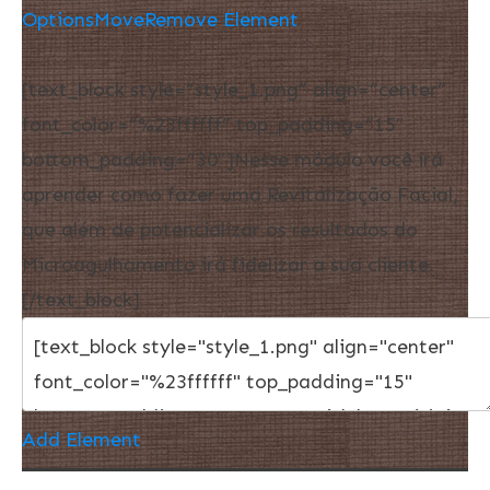
Options
Move
Remove Element
[text_block style=”style_1.png” align=”center”
font_color=”%23ffffff” top_padding=”15″
bottom_padding=”30″]Nesse módulo você irá
aprender como fazer uma Revitalização Facial,
que além de potencializar os resultados do
Microagulhamento irá fidelizar a sua cliente.
[/text_block]
Add Element