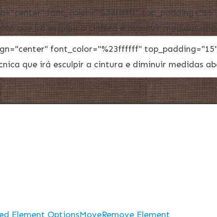
lign=”center” font_color=”%23ffffff” top_padding=”1
ca que irá esculpir a cintura e diminuir medidas abd
ed Element Options
Move
Remove Element