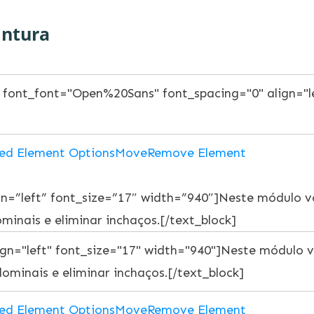
intura
ed Element Options
Move
Remove Element
ign=”left” font_size=”17″ width=”940″]Neste módulo 
ominais e eliminar inchaços.[/text_block]
ed Element Options
Move
Remove Element