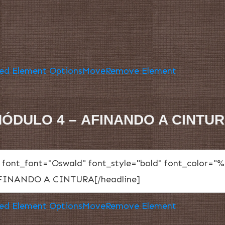
ed Element Options
Move
Remove Element
ÓDULO 4 – AFINANDO A CINTU
ed Element Options
Move
Remove Element