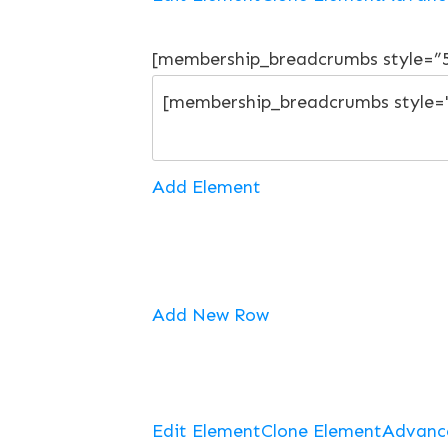
[membership_breadcrumbs style=”
Add Element
Add New Row
Edit Element
Clone Element
Advanc