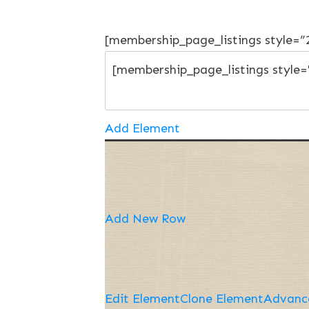
[membership_page_listings style=
Add Element
Add New Row
Edit Element
Clone Element
Advanc