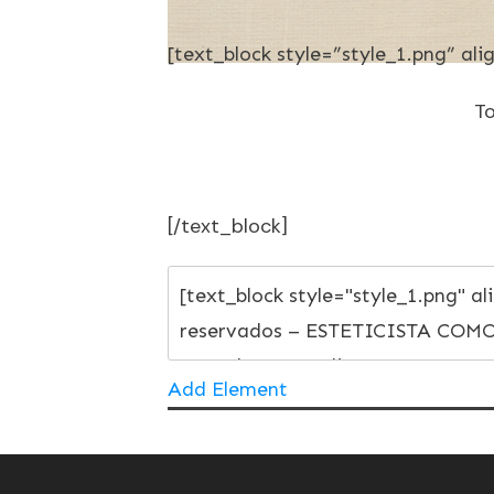
[text_block style=”style_1.png” al
T
[/text_block]
Add Element