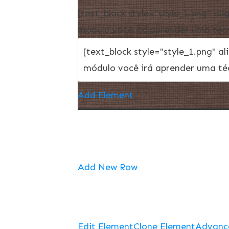
[text_block style=”style_1.png” a
módulo você irá aprender uma técni
Add Element
Add New Row
Edit Element
Clone Element
Advanc