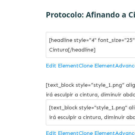
Protocolo: Afinando a C
Edit Element
Clone Element
Advanc
[text_block style=”style_1.png” al
irá esculpir a cintura, diminuir abd
Edit Element
Clone Element
Advanc