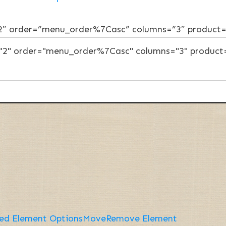
”2″ order=”menu_order%7Casc” columns=”3″ product
ed Element Options
Move
Remove Element