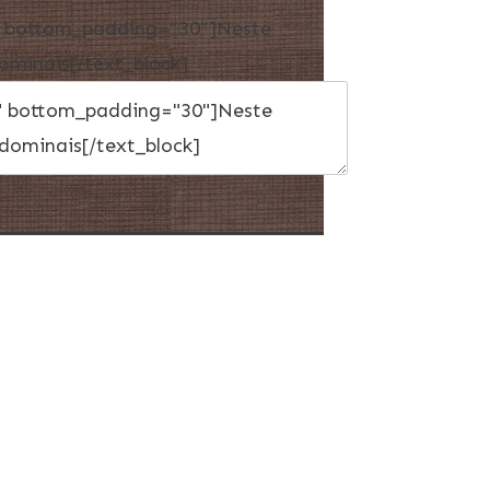
5″ bottom_padding=”30″]Neste
ominais[/text_block]