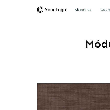
About Us
Cour
Módu