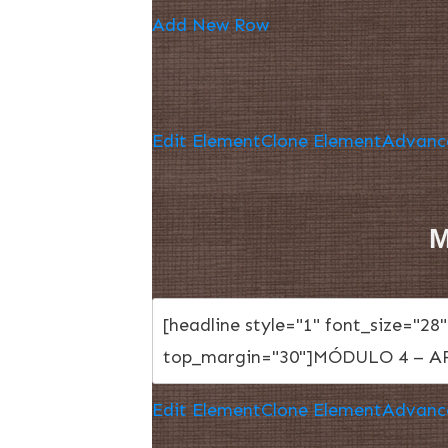
Add New Row
Edit Element
Clone Element
Advanc
M
Edit Element
Clone Element
Advanc