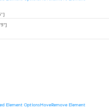
5″]
ed Element Options
Move
Remove Element