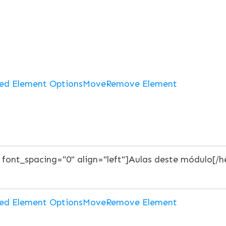
ed Element Options
Move
Remove Element
ed Element Options
Move
Remove Element