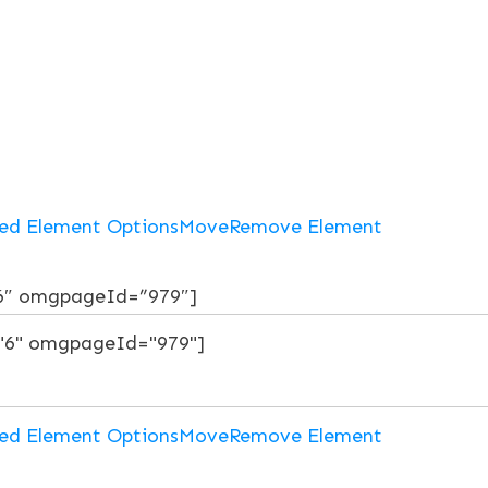
ed Element Options
Move
Remove Element
6″ omgpageId=”979″]
ed Element Options
Move
Remove Element