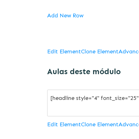
Add New Row
Edit Element
Clone Element
Advanc
Aulas deste módulo
Edit Element
Clone Element
Advanc