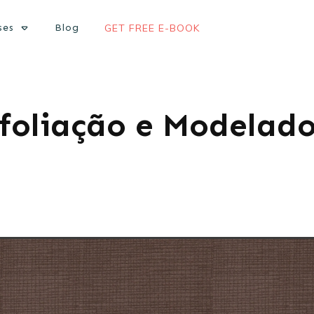
ses
Blog
GET FREE E-BOOK
foliação e Modelad