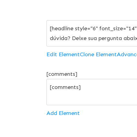
Edit Element
Clone Element
Advanc
[comments]
Add Element