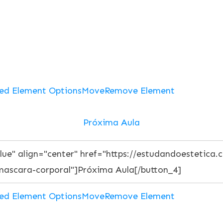
ed Element Options
Move
Remove Element
Próxima Aula
ed Element Options
Move
Remove Element