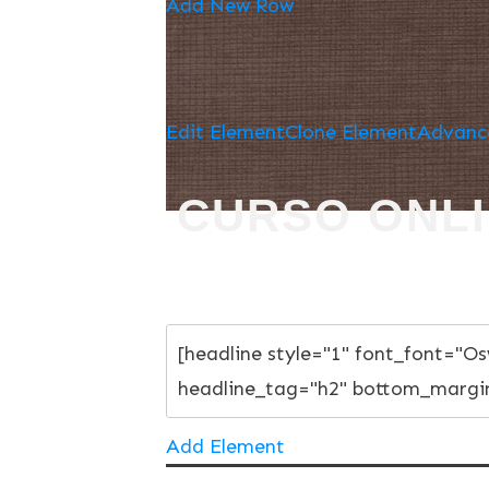
Add New Row
Edit Element
Clone Element
Advanc
CURSO ONLI
Add Element