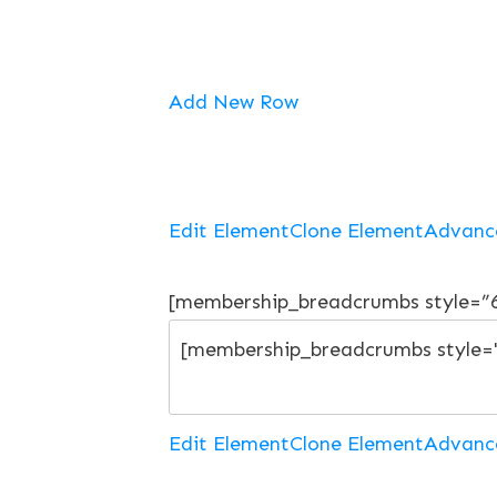
Add New Row
Edit Element
Clone Element
Advanc
[membership_breadcrumbs style=”
Edit Element
Clone Element
Advanc