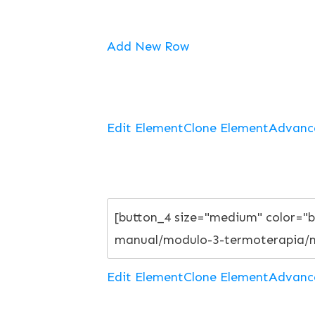
Add New Row
Edit Element
Clone Element
Advanc
Edit Element
Clone Element
Advanc