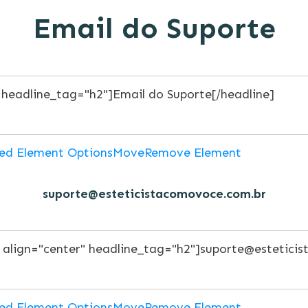
Email do Suporte
ed Element Options
Move
Remove Element
suporte@esteticistacomovoce.com.br
ed Element Options
Move
Remove Element