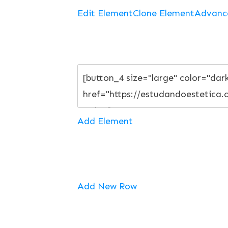
Edit Element
Clone Element
Advanc
Add Element
Add New Row