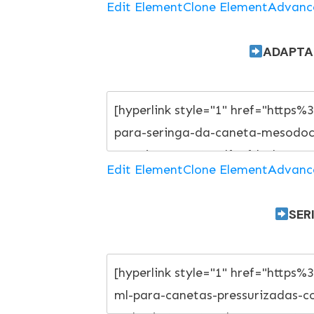
Edit Element
Clone Element
Advanc
ADAPTA
Edit Element
Clone Element
Advanc
SER