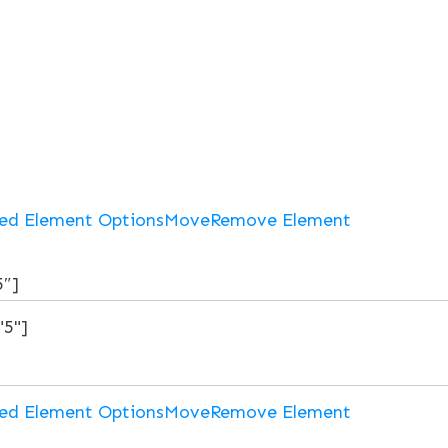
ed Element Options
Move
Remove Element
5″]
ed Element Options
Move
Remove Element