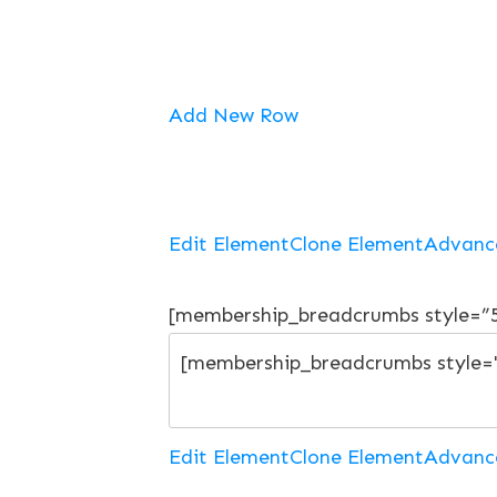
Add New Row
Edit Element
Clone Element
Advanc
[membership_breadcrumbs style=”
Edit Element
Clone Element
Advanc