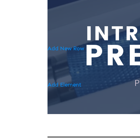
Add New Row
Add Element