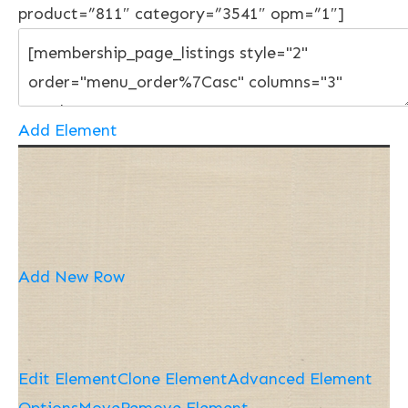
product=”811″ category=”3541″ opm=”1″]
Add Element
Add New Row
Edit Element
Clone Element
Advanced Element
Options
Move
Remove Element