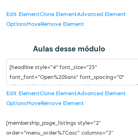
Edit Element
Clone Element
Advanced Element
Options
Move
Remove Element
Aulas desse módulo
Edit Element
Clone Element
Advanced Element
Options
Move
Remove Element
[membership_page_listings style=”2″
order=”menu_order%7Casc” columns=”3″