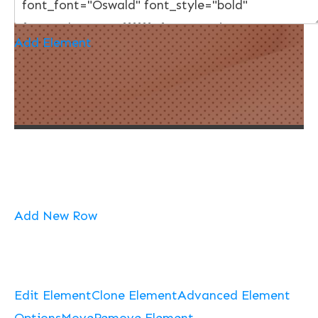
Add Element
Add New Row
Edit Element
Clone Element
Advanced Element
Options
Move
Remove Element