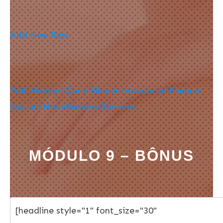
Add New Row
Edit Element
Clone Element
Advanced Element
Options
Move
Remove Element
MÓDULO 9 – BÔNUS