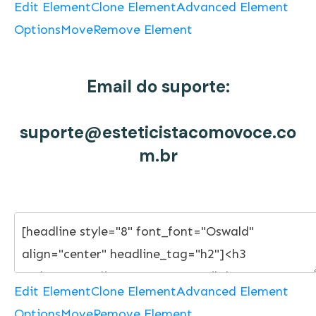
Edit Element
Clone Element
Advanced Element
Options
Move
Remove Element
Email do suporte:
suporte@esteticistacomovoce.co
m.br
Edit Element
Clone Element
Advanced Element
Options
Move
Remove Element