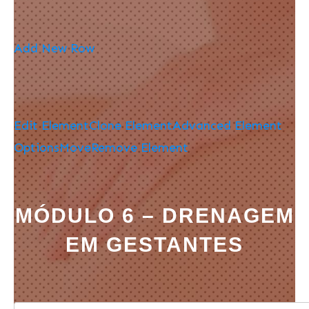
Add New Row
Edit Element
Clone Element
Advanced Element
Options
Move
Remove Element
MÓDULO 6 – DRENAGEM
EM GESTANTES