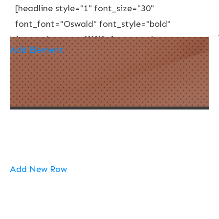
Add Element
Add New Row