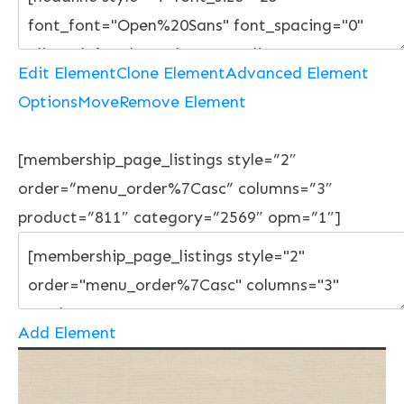
Edit Element
Clone Element
Advanced Element
Options
Move
Remove Element
[membership_page_listings style=”2″
order=”menu_order%7Casc” columns=”3″
product=”811″ category=”2569″ opm=”1″]
Add Element