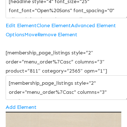
Edit Element
Clone Element
Advanced Element
Options
Move
Remove Element
[membership_page_listings style=”2″
order=”menu_order%7Casc” columns=”3″
product=”811″ category=”2565″ opm=”1″]
Add Element