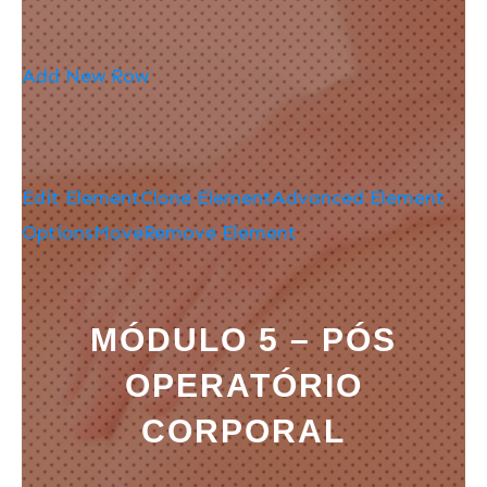
Add New Row
Edit Element
Clone Element
Advanced Element
Options
Move
Remove Element
MÓDULO 5 – PÓS
OPERATÓRIO
CORPORAL