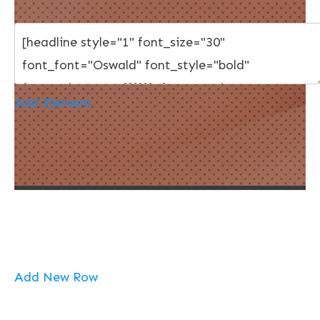
Add Element
Add New Row