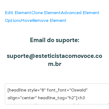
Edit Element
Clone Element
Advanced Element
Options
Move
Remove Element
Email do suporte:
suporte@esteticistacomovoce.co
m.br