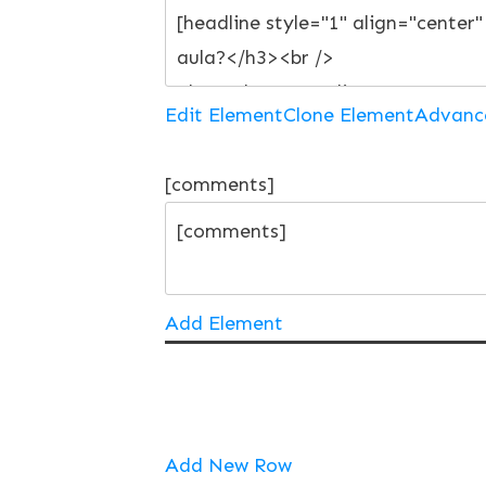
Edit Element
Clone Element
Advanc
[comments]
Add Element
Add New Row