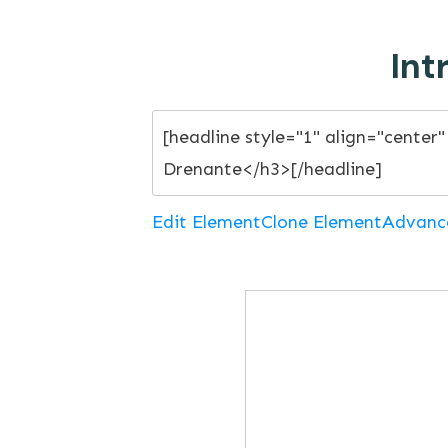
Int
Edit Element
Clone Element
Advanc