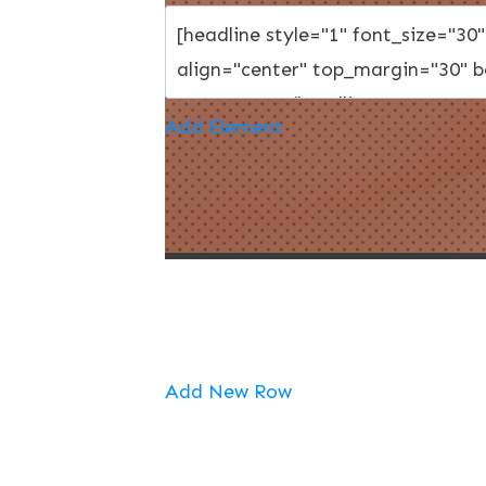
Add Element
Add New Row