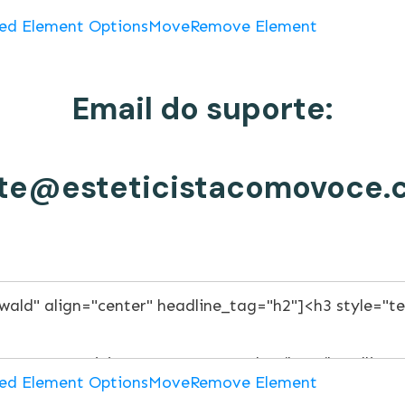
ed Element Options
Move
Remove Element
Email do suporte:
te@esteticistacomovoce.
ed Element Options
Move
Remove Element