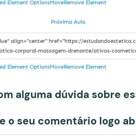
ed Element Options
Move
Remove Element
Próxima Aula
ed Element Options
Move
Remove Element
om alguma dúvida sobre es
e o seu comentário logo ab