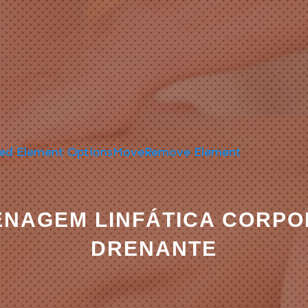
ed Element Options
Move
Remove Element
ENAGEM LINFÁTICA CORP
DRENANTE