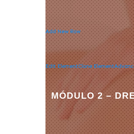
Add New Row
Edit Element
Clone Element
Advanc
MÓDULO 2 – DR