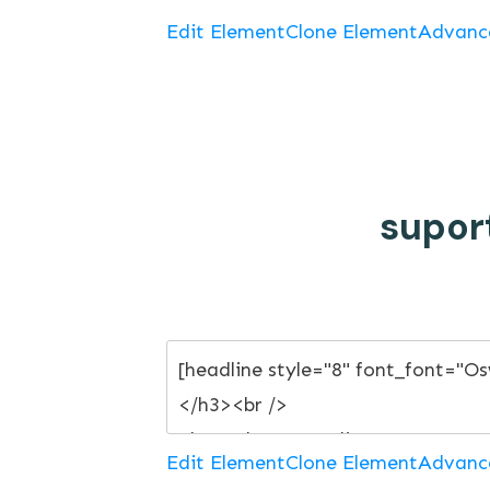
Edit Element
Clone Element
Advanc
supor
Edit Element
Clone Element
Advanc