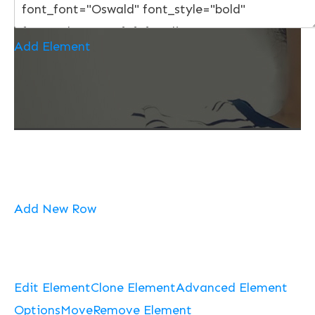
Add Element
Add New Row
Edit Element
Clone Element
Advanced Element
Options
Move
Remove Element