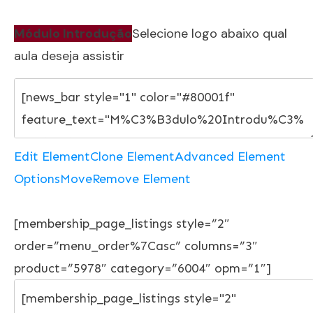
Módulo Introdução
Selecione logo abaixo qual
aula deseja assistir
Edit Element
Clone Element
Advanced Element
Options
Move
Remove Element
[membership_page_listings style=”2″
order=”menu_order%7Casc” columns=”3″
product=”5978″ category=”6004″ opm=”1″]