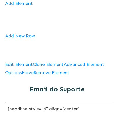
Add Element
Add New Row
Edit Element
Clone Element
Advanced Element
Options
Move
Remove Element
Email do Suporte