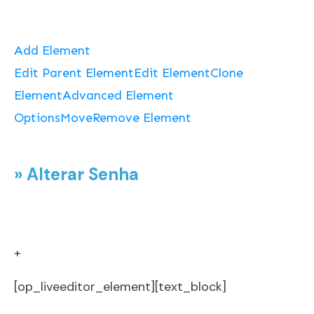
Add Element
Edit Parent Element
Edit Element
Clone
Element
Advanced Element
Options
Move
Remove Element
» Alterar Senha
+
[op_liveeditor_element][text_block]