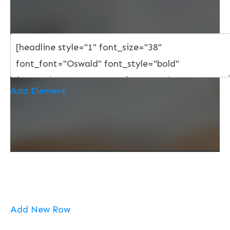
Add Element
Add New Row