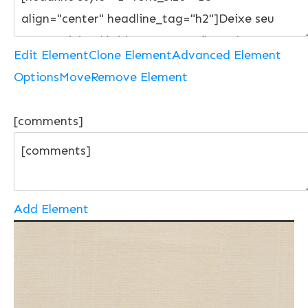
Edit Element
Clone Element
Advanced Element
Options
Move
Remove Element
[comments]
Add Element