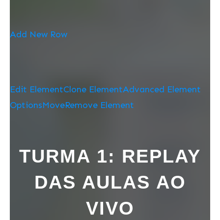
Add New Row
Edit Element
Clone Element
Advanced Element
Options
Move
Remove Element
TURMA 1: REPLAY
DAS AULAS AO
VIVO